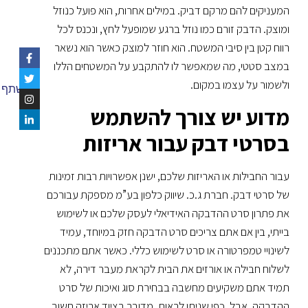
המעניקים להם מרקם דביק. במילים אחרות, הוא פועל כנוזל
ומוצק. הדבק זורם כמו נוזל ברגע שמופעל לחץ, ונכנס לכל
רווח קטן בין סיבי המשטח. הוא חוזר למוצק כאשר הוא נשאר
במצב סטטי, מה שמאפשר לו להתקבע על המשטחים הללו
ולשמור על עצמו במקום.
שתף
מדוע יש צורך להשתמש
בסרטי דבק עבור אריזות
עבור החבילות או האריזות שלכם, ישנן אפשרויות רבות זמינות
של סרטי דבק. חברת ג.כ. שיווק כלפון בע”מ מספקת עבורכם
את פתרון סרט ההדבקה האידיאלי לעסק שלכם או לשימוש
בייתי, בין אם אתם צריכים סרט הדבקה חזק במיוחד, עמיד
לשינויי טמפרטורה או סרט לשימוש כללי. כאשר אתם מתכננים
לשלוח חבילה או אורזים את הבית לקראת מעבר דירה, לא
תמיד אתם משקיעים מחשבה בבחירת סוג ואיכות של סרט
ההדבקה. אבל, כפי שניתן לראות, מדובר בציוד אריזה חשוב,