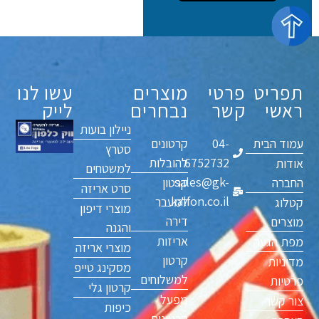
תפריט
פרטי
מוצרים
עשו לנו
ראשי
קשר
נבחרים
לייק
ניילון בועות
עמוד הבית
04-
קרטונים
סטרץ
6752732
להובלות
אודות
למשטחים
sales@gk-
החברה
קרטון
סרט אריזה
kalfon.co.il
למעבר
קטלוג
מוצרי דיפון
דירה
מוצרים
והגנה
אריזות
מפת הגעה
מוצרי אריזה
קרטון
מדיניות
מסקינג טייפ
למשלוחים
פרטיות
קרטון גלי
מפעל
צור קשר
כיפות
קרטונים