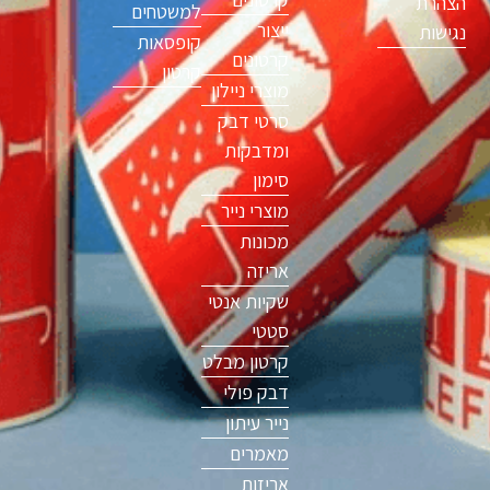
הצהרת
למשטחים
ייצור
נגישות
קופסאות
קרטונים
קרטון
מוצרי ניילון
סרטי דבק
ומדבקות
סימון
מוצרי נייר
מכונות
אריזה
שקיות אנטי
סטטי
קרטון מבלט
דבק פולי
נייר עיתון
מאמרים
אריזות