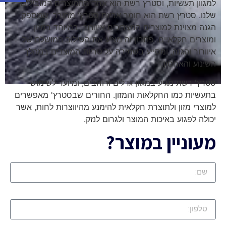
למגוון תעשיות, וסטרץ רשת הוא אחד מהמוצרים המובילים
שלנו. סטרץ רשת הוא חומר אריזת סטרץ' מחורר, שמספק
הגנה מצוינת למוצרים המצריכים איוורור, במיוחד במזון
ומוצרים חקלאיים. פתרון זה מציע את השילוב המושלם של
איוורור והגנה, ומסייע בשמירה על טריות המוצרים במהלך
השינוע והאחסון.
סטרץ' רשת מגיע במגוון גדלים ורוחבים, ומיועד לשימוש
בתעשיות כמו החקלאות והמזון. החורים שבסטרץ' מאפשרים
למוצרי מזון ולתוצרת חקלאית להימנע מהיווצרות לחות, אשר
יכולה לפגוע באיכות המוצר ולגרום לנזק.
מעוניין במוצר?