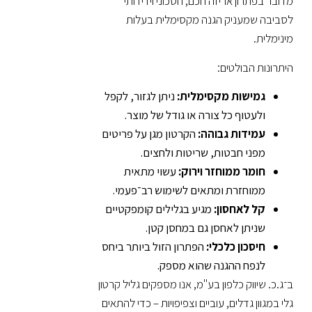
מדובר בפתרון אריזה חכם, חסכוני וידידותי
לסביבה שמעניק הגנה מקסימלית בעלות
מינימלית.
היתרונות הבולטים:
גמישות מקסימלית:
ניתן לגזור, לקפל
ולעטוף כל צורה או גודל של מוצר.
עמידות גבוהה:
הקרטון מגן על פריטים
מפני חבטות, שריטות ולחצים.
חומר ממוחזר וירוק:
עשוי מתאית
ממוחזרת ומתאים לשימוש רב־פעמי.
קל לאחסון:
מגיע בגלילים קומפקטיים
שניתן לאחסן גם במחסן קטן.
חיסכון כלכלי:
הפתרון הזול ביותר ביחס
לנפח ההגנה שהוא מספק.
ב־ג.כ. שיווק כלפון בע"מ, אנו מספקים גליל קרטון
גלי במגוון גדלים, עוביים וצפיפויות – כדי להתאים