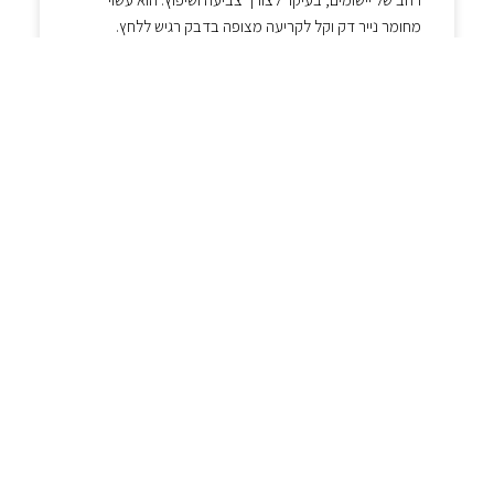
מחומר נייר דק וקל לקריעה מצופה בדבק רגיש ללחץ.
השימוש הנפוץ ביותר במסקינגטייפ הוא לצביעת קירות
ורהיטים, כאשר רוצים להגן על חלקים מסוימים מפני צבע או
לכלוך. מדוע להשתמש במסקינגטייפ? היתרונות של
מסקינגטייפ
קרא עוד »