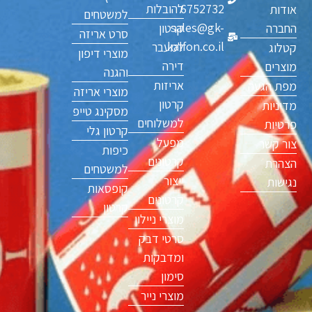
6752732
להובלות
אודות
למשטחים
sales@gk-
החברה
קרטון
סרט אריזה
kalfon.co.il
למעבר
קטלוג
מוצרי דיפון
דירה
מוצרים
והגנה
אריזות
מפת הגעה
מוצרי אריזה
קרטון
מדיניות
מסקינג טייפ
למשלוחים
פרטיות
קרטון גלי
מפעל
צור קשר
כיפות
קרטונים
הצהרת
למשטחים
ייצור
נגישות
קופסאות
קרטונים
קרטון
מוצרי ניילון
סרטי דבק
ומדבקות
סימון
מוצרי נייר