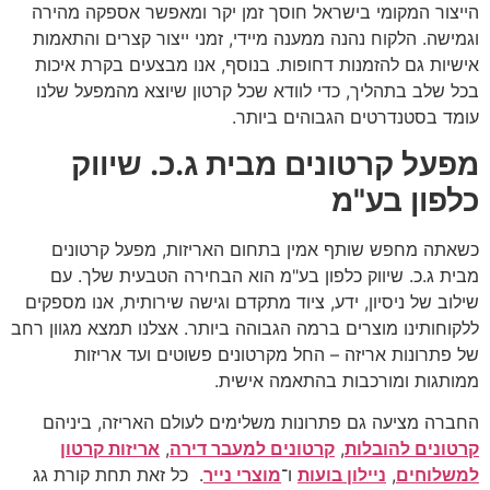
הייצור המקומי בישראל חוסך זמן יקר ומאפשר אספקה מהירה
וגמישה. הלקוח נהנה ממענה מיידי, זמני ייצור קצרים והתאמות
אישיות גם להזמנות דחופות. בנוסף, אנו מבצעים בקרת איכות
בכל שלב בתהליך, כדי לוודא שכל קרטון שיוצא מהמפעל שלנו
עומד בסטנדרטים הגבוהים ביותר.
מפעל קרטונים מבית ג.כ. שיווק
כלפון בע"מ
כשאתה מחפש שותף אמין בתחום האריזות, מפעל קרטונים
מבית ג.כ. שיווק כלפון בע"מ הוא הבחירה הטבעית שלך. עם
שילוב של ניסיון, ידע, ציוד מתקדם וגישה שירותית, אנו מספקים
ללקוחותינו מוצרים ברמה הגבוהה ביותר. אצלנו תמצא מגוון רחב
של פתרונות אריזה – החל מקרטונים פשוטים ועד אריזות
ממותגות ומורכבות בהתאמה אישית.
החברה מציעה גם פתרונות משלימים לעולם האריזה, ביניהם
קרטונים להובלות
,
קרטונים למעבר דירה
,
אריזות קרטון
למשלוחים
,
ניילון בועות
ו־
מוצרי נייר
. כל זאת תחת קורת גג