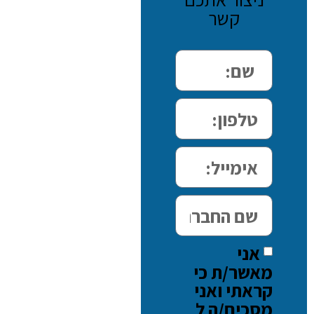
קשר
אני
מאשר/ת כי
קראתי ואני
מסכים/ה ל