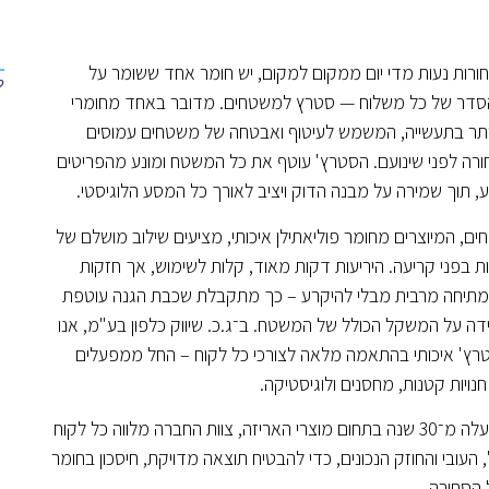
סחורות נעות מדי יום ממקום למקום, יש חומר אחד ששומר על
והסדר של כל משלוח — סטרץ למשטחים. מדובר באחד מחומרי
ותר בתעשייה, המשמש לעיטוף ואבטחה של משטחים עמוסים
חורה לפני שינועם. הסטרץ' עוטף את כל המשטח ומונע מהפריטים
גע, תוך שמירה על מבנה הדוק ויציב לאורך כל המסע הלוגיסטי.
ם, המיוצרים מחומר פוליאתילן איכותי, מציעים שילוב מושלם של
ות בפני קריעה. היריעות דקות מאוד, קלות לשימוש, אך חזקות
יחה מרבית מבלי להיקרע – כך מתקבלת שכבת הגנה עוטפת
ה על המשקל הכולל של המשטח. ב־ג.כ. שיווק כלפון בע"מ, אנו
סטרץ' איכותי בהתאמה מלאה לצורכי כל לקוח – החל ממפעלים
נויות קטנות, מחסנים ולוגיסטיקה.
הודות לניסיון של למעלה מ־30 שנה בתחום מוצרי האריזה, צוות החברה מלווה כל לקוח
העובי והחוזק הנכונים, כדי להבטיח תוצאה מדויקת, חיסכון בחומר
הסחורה.