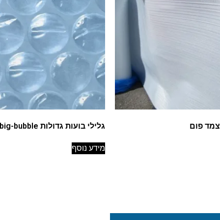
צמד פום
גלילי בועות גדולות big-bubble
מידע נוסף