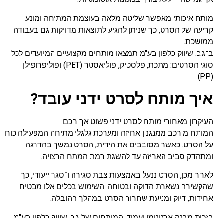
מותח איכותי מאפשר שליטה מלאה בעוצמת המתיחה ומונע
קריעה של הסרט, כך שניתן להגיע לתוצאות מדויקות גם בעבודה
ממושכת.
ב־ג.כ. שיווק כלפון בע"מ תמצאו מותחים מקצועיים המיועדים לכל
סוגי הסרטים: מתכת, פלסטיק, פוליאסטר (PET) ופוליפרופילן
(PP).
איך מותח לסרט ידני עובד?
העיקרון מאחורי מותח לסרט ידני פשוט אך חכם:
המותח מורכב ממנגנון אחיזה ומערכת גלגלי מתיחה המפעילה כוח
על הסרט. כאשר מסובבים את הידית, הסרט נמשך בהדרגה
ומתהדק סביב האריזה עד להשגת רמת המתח הרצויה.
לאחר מכן, הסרט ננעל באמצעות צבת סגירה ו־סגר ייעודי, כך
שהקשירה נשארת הדוקה ובטוחה. השימוש בכלים אלו מבטיח
אחידות, דיוק ומניעת שחרור הסרט במהלך ההובלה.
בזכות מבנה ארגונומי ועמיד, המותחים של ג.כ. שיווק כלפון בע"מ