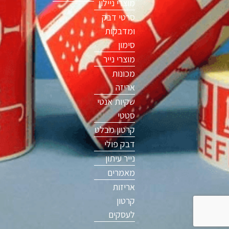
מוצרי ניילון
סרטי דבק
ומדבקות
סימון
מוצרי נייר
מכונות
אריזה
שקיות אנטי
סטטי
קרטון מבלט
דבק פולי
נייר עיתון
מאמרים
אריזות
קרטון
לעסקים