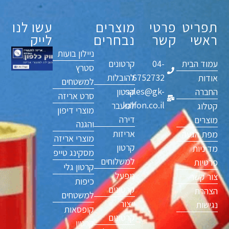
תפריט
פרטי
מוצרים
עשו לנו
ראשי
קשר
נבחרים
לייק
ניילון בועות
עמוד הבית
04-
קרטונים
סטרץ
6752732
להובלות
אודות
למשטחים
sales@gk-
החברה
קרטון
סרט אריזה
kalfon.co.il
למעבר
קטלוג
מוצרי דיפון
דירה
מוצרים
והגנה
אריזות
מפת הגעה
מוצרי אריזה
קרטון
מדיניות
מסקינג טייפ
למשלוחים
פרטיות
קרטון גלי
מפעל
צור קשר
כיפות
קרטונים
הצהרת
למשטחים
ייצור
נגישות
קופסאות
קרטונים
קרטון