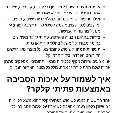
אריזת מוצרים שבירים:
דיפון כלי זכוכית, קרמיקה, יצירות
אמנות ופריטים בעלי צורות לא שגרתיות.
מילוי וריפוד:
שימוש נרחב במילוי כריות ישיבה, פופים
ומושבים (כפי שצוין, משמש למילוי כריות ישיבה (פוף)) על
מנת ליצור נוחות וגמישות.
בידוד:
בתחום הבנייה והשיפוץ, פתיתי קלקר משמשים
כחומר מבודד קל משקל בחללי קירות או גגות.
תעשיית המזון:
לשימוש כחומר מגן על מוצרי מזון רגישים
הדורשים הפרדה ובידוד תרמי קל.
אנו מציעים שירות מקיף ללקוחות ממגוון תחומים, ומספקים פתרון
אריזה שלם תחת קורת גג אחת, כולל כל מוצרי האריזה הנלווים.
איך לשמור על איכות הסביבה
באמצעות פתיתי קלקר?
אחד החששות בנוגע לשימוש בפתיתי קלקר הוא נושא הקיימות.
ג.כ. שיווק כלפון בע"מ מחויבת לשמירה על איכות הסביבה ולכן
מקדמת שימוש חוזר ומחזור של החומר: