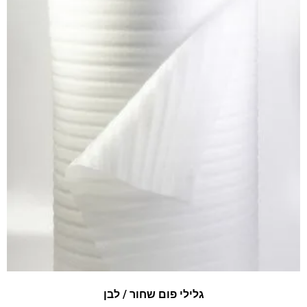
גלילי פום שחור / לבן