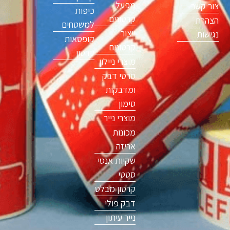
מפעל
צור קשר
כיפות
קרטונים
הצהרת
למשטחים
ייצור
נגישות
קופסאות
קרטונים
קרטון
מוצרי ניילון
סרטי דבק
ומדבקות
סימון
מוצרי נייר
מכונות
אריזה
שקיות אנטי
סטטי
קרטון מבלט
דבק פולי
נייר עיתון