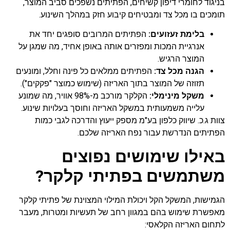
בניגוד לחומרי דיפון קשיחים, הפתיתים נשפכים סביב המוצר,
תומכים בו מכל צד ומבטיחים קיבוע חזק במהלך השינוע.
בלימת זעזועים:
הפתיתים המרובים סופגים יחד את
אנרגיית המכות ומפזרים אותה באופן אחיד, מה שמגן על
המוצר הרגיש.
הגנה מכל צד:
הפתיתים ממלאים כל פינה וחלל, ומונעים
תזוזה של המוצר בתוך האריזה (שימוש כמוצר "פקקים").
משקל מינימלי:
הקלקר מורכב מ-98% אוויר, מה שמונע
עלייה משמעותית במשקל האריזה וחוסך בעלויות שינוע.
צוות ג.כ. שיווק כלפון בע"מ מספק ייעוץ והדרכה לגבי כמות
הפתיתים הנדרשת עבור נפח האריזה שלכם.
באילו שימושים נפוצים
משתמשים בפתיתי קלקר?
הגמישות, המשקל הקל ויכולת המילוי המצוינת של פתיתי קלקר
מאפשרת שימוש בהם במגוון רחב של תעשיות ומטרות, מעבר
לתחום האריזה הקלאסי: