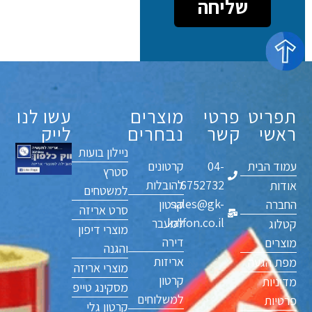
שליחה
תפריט
פרטי
מוצרים
עשו לנו
ראשי
קשר
נבחרים
לייק
ניילון בועות
עמוד הבית
04-
קרטונים
סטרץ
6752732
להובלות
אודות
למשטחים
sales@gk-
החברה
קרטון
סרט אריזה
kalfon.co.il
למעבר
קטלוג
מוצרי דיפון
דירה
מוצרים
והגנה
אריזות
מפת הגעה
מוצרי אריזה
קרטון
מדיניות
מסקינג טייפ
למשלוחים
פרטיות
קרטון גלי