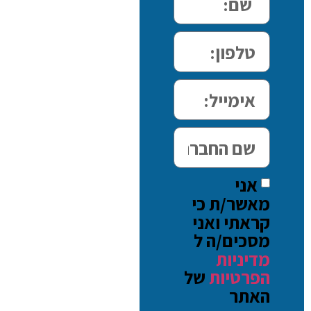
אני
מאשר/ת כי
קראתי ואני
מסכים/ה ל
מדיניות
הפרטיות
של
האתר