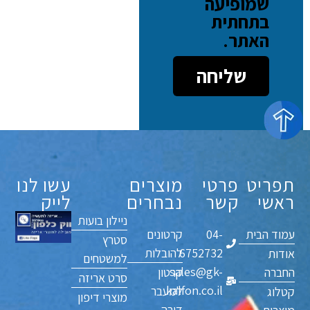
שמופיעה
בתחתית
האתר.
שליחה
תפריט
פרטי
מוצרים
עשו לנו
ראשי
קשר
נבחרים
לייק
ניילון בועות
עמוד הבית
04-
קרטונים
סטרץ
6752732
להובלות
אודות
למשטחים
sales@gk-
החברה
קרטון
סרט אריזה
kalfon.co.il
למעבר
קטלוג
מוצרי דיפון
דירה