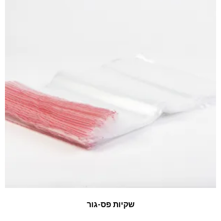
שקיות פס-גור