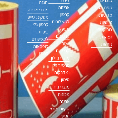
מוצרים
והגנה
אריזות
מפת הגעה
מוצרי אריזה
קרטון
מדיניות
מסקינג טייפ
למשלוחים
פרטיות
קרטון גלי
מפעל
צור קשר
כיפות
קרטונים
הצהרת
למשטחים
ייצור
נגישות
קופסאות
קרטונים
קרטון
מוצרי ניילון
סרטי דבק
ומדבקות
סימון
מוצרי נייר
מכונות
אריזה
שקיות אנטי
סטטי