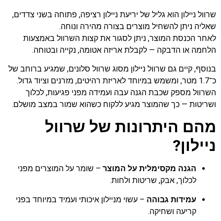
שרוול ניילון הוא גליל של יריעת ניילון רציפה, פתוחה בשני צדדים,
שאליה ניתן להשחיל מוצרים בצורה מהירה ונוחה.
לאחר הכנסת המוצר, ניתן לסגור את קצות השרוול באמצעות
הלחמה או הדבקה — לקבלת אריזה אטומה, נקייה ובטוחה.
בנוסף, קיים גם שרוול ניילון מסוג שרוול סלונים, שמגיע ברוחב של
כ־1.7 מטר, ומשמש במיוחד לאריזת רהיטים, מזרנים וציוד גדול.
השרוול מספק שכבת הגנה עבה ועמידה מפני פגיעות, לכלוך
ושריטות — כך שהמוצר מגיע ללקוח כשהוא שמור במצב מושלם.
מהם היתרונות של שרוול
ניילון?
הגנה מקסימלית על המוצר
– שומר על המוצרים מפני
לכלוך, אבק, שריטות ולחות.
עמידות גבוהה
– עשוי מניילון איכותי ועמיד במיוחד בפני
קריעה ושחיקה.