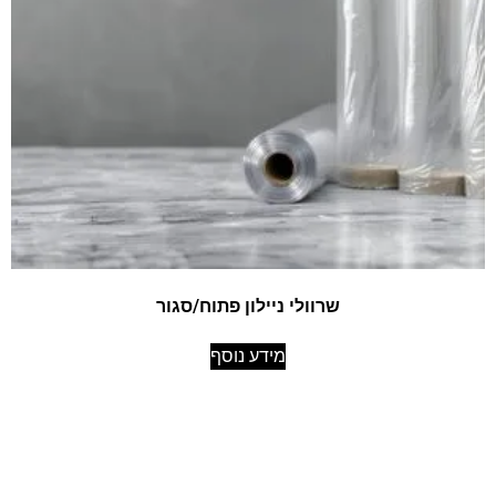
שרוולי ניילון פתוח/סגור
מידע נוסף