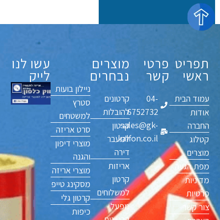
תפריט
פרטי
מוצרים
עשו לנו
ראשי
קשר
נבחרים
לייק
ניילון בועות
עמוד הבית
04-
קרטונים
סטרץ
6752732
להובלות
אודות
למשטחים
sales@gk-
החברה
קרטון
סרט אריזה
kalfon.co.il
למעבר
קטלוג
מוצרי דיפון
דירה
מוצרים
והגנה
אריזות
מפת הגעה
מוצרי אריזה
קרטון
מדיניות
מסקינג טייפ
למשלוחים
פרטיות
קרטון גלי
מפעל
צור קשר
כיפות
קרטונים