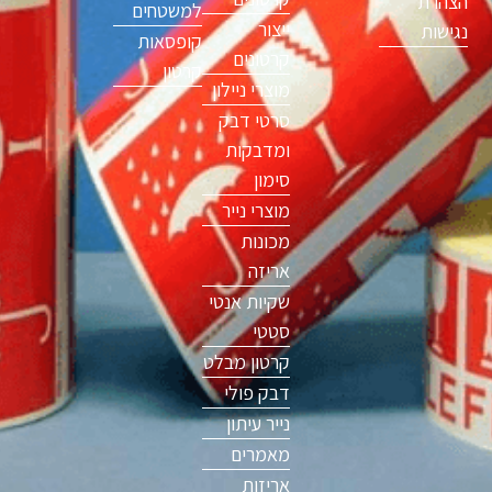
הצהרת
למשטחים
ייצור
נגישות
קופסאות
קרטונים
קרטון
מוצרי ניילון
סרטי דבק
ומדבקות
סימון
מוצרי נייר
מכונות
אריזה
שקיות אנטי
סטטי
קרטון מבלט
דבק פולי
נייר עיתון
מאמרים
אריזות