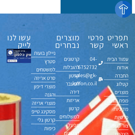
תפריט
פרטי
מוצרים
עשו לנו
ראשי
קשר
נבחרים
לייק
ניילון בועות
עמוד הבית
04-
קרטונים
סטרץ
6752732
להובלות
אודות
למשטחים
sales@gk-
החברה
קרטון
סרט אריזה
kalfon.co.il
למעבר
קטלוג
מוצרי דיפון
דירה
מוצרים
והגנה
אריזות
מפת הגעה
מוצרי אריזה
קרטון
מדיניות
מסקינג טייפ
למשלוחים
פרטיות
קרטון גלי
מפעל
צור קשר
כיפות
קרטונים
הצהרת