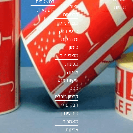
למשטחים
ייצור
נגישות
קופסאות
קרטונים
קרטון
מוצרי ניילון
סרטי דבק
ומדבקות
סימון
מוצרי נייר
מכונות
אריזה
שקיות אנטי
סטטי
קרטון מבלט
דבק פולי
נייר עיתון
מאמרים
אריזות