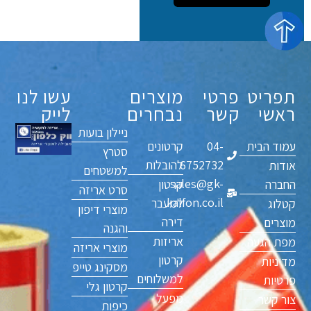
תפריט
פרטי
מוצרים
עשו לנו
ראשי
קשר
נבחרים
לייק
ניילון בועות
עמוד הבית
04-
קרטונים
סטרץ
6752732
להובלות
אודות
למשטחים
sales@gk-
החברה
קרטון
סרט אריזה
kalfon.co.il
למעבר
קטלוג
מוצרי דיפון
דירה
מוצרים
והגנה
אריזות
מפת הגעה
מוצרי אריזה
קרטון
מדיניות
מסקינג טייפ
למשלוחים
פרטיות
קרטון גלי
מפעל
צור קשר
כיפות