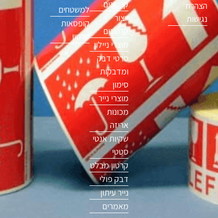
קרטונים
הצהרת
למשטחים
ייצור
נגישות
קופסאות
קרטונים
קרטון
מוצרי ניילון
סרטי דבק
ומדבקות
סימון
מוצרי נייר
מכונות
אריזה
שקיות אנטי
סטטי
קרטון מבלט
דבק פולי
נייר עיתון
מאמרים